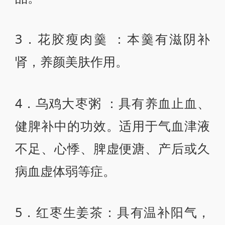
3．花胶瘦肉羹 ：本羹有滋阴补
肾，养颜美肤作用。
4．乌鸡大枣粥 ：具有养血止血、
健脾补中的功效。适用于气血津液
不足、心悸、脾虚便溏、产后或久
病血虚体弱等症。
5．红枣生姜茶：具有温补阳气，