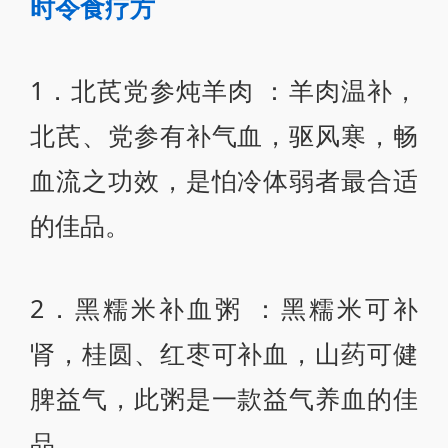
时令食疗方
1．北芪党参炖羊肉 ：羊肉温补，
北芪、党参有补气血，驱风寒，畅
血流之功效，是怕冷体弱者最合适
的佳品。
2．黑糯米补血粥 ：黑糯米可补
肾，桂圆、红枣可补血，山药可健
脾益气，此粥是一款益气养血的佳
品。